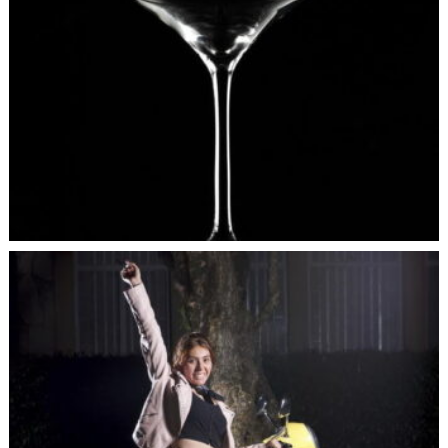
estudiantes aprendan en el aula, para que luego entiendan
practicando fuera de ella.
10. Una curiosidad: ¿Hay movimiento en la fotografía?
Sí hay movimiento en la fotografía, de ahí que existan
efectos como el barrido y el congelado. El ritmo, la
fluidez, el desplazamiento, tiempo escénico, generan
efectos de movimiento para el ojo humano.
11. Cuando está tomando fotos ¿algo le suena en la
cabeza?
Siempre hay una canción de fondo que asocio con lo que
estoy fotografiando y en un diálogo interno sobre lo que
quiero capturar, me pregunto y analizo todos los aspectos
técnicos, estéticos; analizo y juzgo los resultados.
12. ¿Cómo se hizo un experto en fotografía?
No me considero experto, creo que en el campo de la
fotografía y en la pedagogía todos los días aprendemos