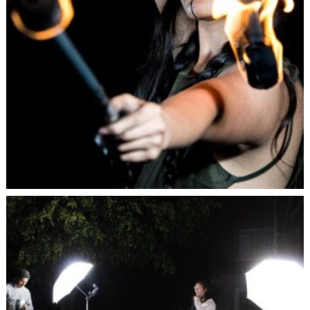
la propuesta técnica y estética de las imágenes que quiere
lograr y lo demuestra con el resultado de las mismas.
3. ¿La estética influye en la fotografía o es un estorbo?
Jamás será un estorbo. La estética depende del tipo de
fotografía que se haga, pero siempre es esencial al hacer
fotos, pues es la que determina la percepción que se
obtenga con una imagen. La estética genera sensaciones,
emociones y reacciones. De ahí su importancia.
4. ¿Cómo aprender más rápido y dominar mejor la
cámara?
El avance del aprendizaje varía en cada persona, cada
quien tiene un ritmo propio de aprendizaje; sin embargo,
para aprender bien, es clave entender y conocer la historia
de la creación de la cámara y su evolución en el tiempo
para comprender el manejo de los diferentes tipos de
cámaras y formatos. Pero indiscutiblemente para aprender
más rápido y dominar la cámara hay que tener una propia
para poder observar en tiempo real lo que se está