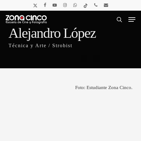
Skip
x-
facebook
youtube
instagram
whatsapp
tiktok
phone
email
to
twitter
Men
main
content
search
Alejandro López
Técnica y Arte / Strobist
Foto: Estudiante Zona Cinco.