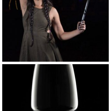
propuestas de composición y producción. Por ende, debe
responder a las propuestas novedosas que el mundo de
hoy demanda, y se transforma desde la estética propuesta
para cada uno de los géneros.
8. ¿Cuál es para usted el plano perfecto? ¿Qué debe
reunir?
Los planos deben reunir la información necesaria para que
el espectador quede con la sensación de la intención que
el fotógrafo quiere transmitir (suspenso, asombro etc.) No
puedo decir que exista el plano perfecto, existe la forma y
la manera de interpretar una propuesta fotográfica.
9. ¿Cuáles son los elementos claves para lograr una
buena foto? Me refiero a su método personal y su
experiencia.
Manejo y capacidad en la composición y la exposición.
El fotógrafo debe saber controlar perfectamente la luz
para lograr trasmitir lo que se quiere, y para ello debe
tener bases sólidas en lo técnico. Por esto, trato que mis