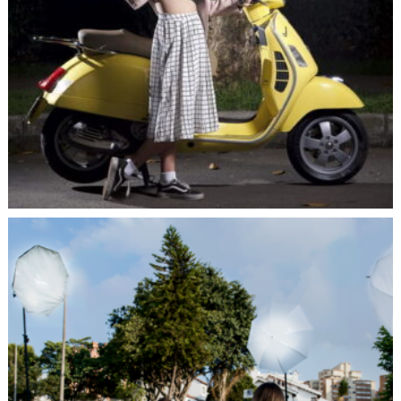
algo nuevo. He crecido mirando a los demás, observando
buenos y malos resultados. Siento curiosidad y creo tener
la virtud de preguntar mucho, además, he contado con la
suerte de contar con fotógrafos que están abiertos a
compartir su conocimiento.
13. ¿Cómo te hiciste fotógrafo
Empecé trabajando en una universidad donde realizaba
actividades relacionadas con el campo audiovisual, pero
no directamente con la fotografía. Con el tiempo, y luego
de conocer el proceso de revelado de fotografías en el
laboratorio químico, entendí que eso era lo que más me
llamaba la atención. Busqué estudiar en entidades de
educación no formal, donde los tiempos se acomodaban a
mis horarios de trabajo y así, trabajando y estudiando me
hice fotógrafo
14. ¿Cuáles son las experiencias de tu vida como
fotógrafo que más aprecias?
He estado en los dos extremos, como estudiante primero y