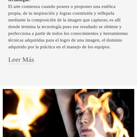
El arte comienza cuando posees o propones una estética
propia, de tu inspiración y logras construirla y reflejarla
mediante la composición de la imagen que capturas; es allí
donde termina la tecnología pues ese resultado se obtiene y
perfecciona a partir de todos los conocimientos y herramientas
técnicas adquiridas para el logro de una imagen, el dominio
adquirido por la práctica en el manejo de los equipos.
Leer Más
2. ¿Cómo y cuándo se produce el acto creativo en la
fotografía?
Sí hay creación, por ello hay grandes representantes de
diferentes tipos de fotografía (publicitaria, moda,
documental, erótica etc.) sin embargo, también hay
quienes poseen todo el dominio técnico y manejo perfecto
de los equipos, pero son poco propositivos o carecen de
capacidad creativa a la hora de hacer fotografías y solo
reproducen lo que se les solicita.
El acto creativo se produce cuando el fotógrafo tiene clara