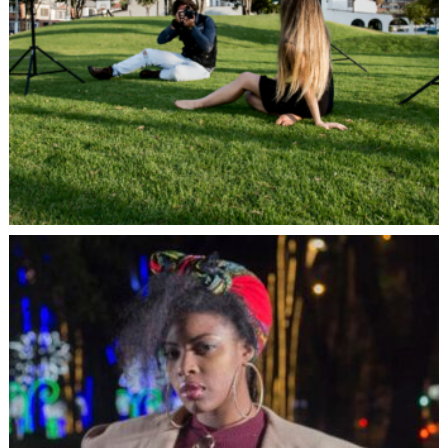
ahora como docente, y puedo decir con toda seguridad
que lo más importante es la gente que he conocido a lo
largo de mi vida en la fotografía.
15. ¿Qué recomiendas a un novato?
Estudiar, indiscutiblemente estudiar y practicar, cámara en
mano. Un fotógrafo debe adquirir confianza y seguridad
en cada toma y eso solo se adquiere con la práctica; pero
para lograr buenos resultados, se debe poseer todo el
conocimiento técnico de los equipos para optimizar su
uso.