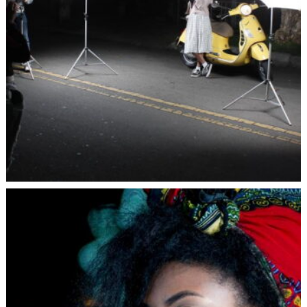
aprendiendo y ponerlo en práctica.
La recomendación a los que inician es contar con un
equipo básico de fotografía y tener referentes para poder
identificar el tipo de fotografía de su interés. Practicar,
practicar y practicar y comprender la importancia de la luz
y la sombra en la fotografía.
5. ¿Cuál es su método para enseñar fotografía? ¿En
cuál maestro te inspiras?
Explicación del triángulo de exposición, composición a
partir de las leyes de la fotografía y mucha práctica.
Para reconocer e identificar los diferentes tipos de
fotografía y aprender de la misma, es clave revisar
referentes, esto no solo permite admirar estéticas y
propuestas diferentes, sino que también nos permite sentir
afinidad con alguna de ellas. En mi caso los maestros que
me inspiran son: Sebastião Salgao, Henri Cartier-Bresson,
Robert Capa, Ruven Afanador, Ansel Adams, Richard
Avedon, Man Ray y aquellos de la línea del documental.