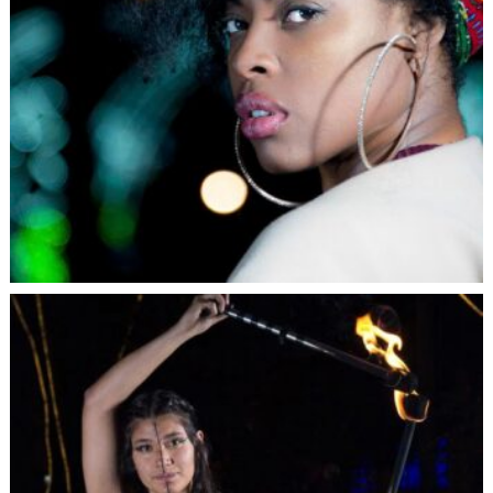
6. ¿Admites solo a personas con talento o cualquier
interesado que se empeñe puede aprender con usted?
Cualquier persona que sienta interés por la fotografía
puede ser admitido para aprender, pues el talento se
obtiene con el aprendizaje, la práctica y la experiencia, lo
cual no quiere decir que todos los interesados sean o
lleguen a ser talentosos.
7. ¿Qué está sucediendo en el mundo con la producción
audiovisual? ¿Hay cambios sustanciales? Dónde cree
que queda la fotografía en esta transformación
El mundo actual se mueve a través de la imagen,
fenómeno social generado por la internet y las redes
sociales. Gracias a ello el interés en el mercado
audiovisual se está potencializando a nivel mundial, y se
ha venido convirtiendo en lenguaje de las nuevas
generaciones.
La fotografía siempre ha sido esencial en el campo
audiovisual pues es la que determina el ensamblaje de la
producción. Desde este campo es que se dan casi todas las