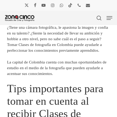
Skip
to
x-
facebook
youtube
instagram
whatsapp
tiktok
phone
email
main
Men
twitter
content
search
¿Tiene una cámara fotográfica, le apasiona la imagen y confia
en su talento? ¿Siente la necesidad de llevar su ambición y
hobbie a otro nivel, pero no sabe cuál es el paso a seguir?
Tomar Clases de fotografía en Colombia puede ayudarle a
perfeccionar los conocimientos previamente aprendidos.
La capital de Colombia cuenta con muchas oportunidades de
estudio en el medio de la fotografía que pueden ayudarle a
acentuar sus conocimientos.
Tips importantes para
tomar en cuenta al
recibir Clases de