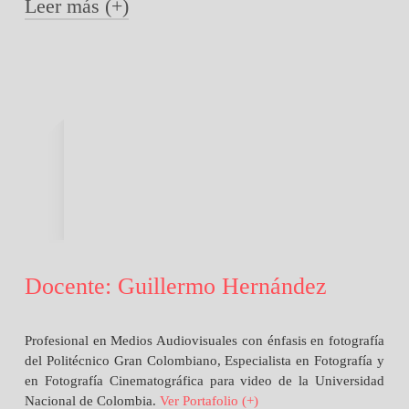
Leer más (+)
Ha trabajado en campañas nacionales e internacionales,
siendo proveedor en agencias de publicidad por más de
19 años, para las cuáles ha producido fotografías en
distintas áreas como la fotografía aérea, arquitectura,
moda, producto, esférica y editorial. Tiene un enfoque
purista en el manejo de la luz y cree firmemente en el
poder de los esquemas de iluminación montados con
rigurosa calidad.
Docente: Guillermo Hernández
Profesional en Medios Audiovisuales con énfasis en fotografía
del Politécnico Gran Colombiano, Especialista en Fotografía y
en Fotografía Cinematográfica para video de la Universidad
Nacional de Colombia.
Ver Portafolio (+)