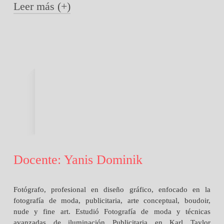
Leer más (+)
Es un fotógrafo multifacético, con con más de ocho años
de experiencia en distintas especialidades, entre las que se
destacan la fotografía de moda y la reportería gráfica.
Docente: Yanis Dominik
Fotógrafo, profesional en diseño gráfico, enfocado en la
fotografía de moda, publicitaria, arte conceptual, boudoir,
nude y fine art. Estudió Fotografía de moda y técnicas
avanzadas de iluminación Publicitaria en Karl Taylor