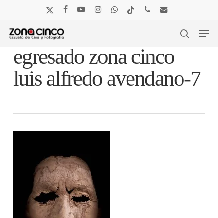
Skip
x-
facebook
youtube
instagram
whatsapp
tiktok
phone
email
to
twitter
main
Men
content
search
egresado zona cinco
luis alfredo avendano-7