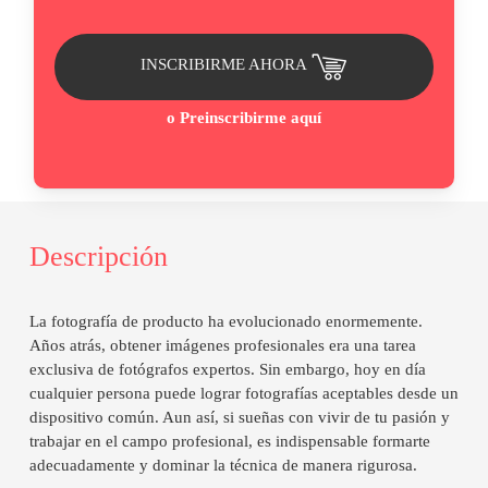
Ir
INSCRIBIRME AHORA
a
botones
de
o Preinscribirme aquí
pago
Descripción
La fotografía de producto ha evolucionado enormemente.
Años atrás, obtener imágenes profesionales era una tarea
exclusiva de fotógrafos expertos. Sin embargo, hoy en día
cualquier persona puede lograr fotografías aceptables desde un
dispositivo común. Aun así, si sueñas con vivir de tu pasión y
trabajar en el campo profesional, es indispensable formarte
adecuadamente y dominar la técnica de manera rigurosa.