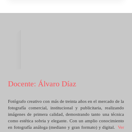
oportunidad de explorar el uso de la película diapositiva,
el formato medio y el gran formato, accediendo a
conocimientos que forman parte del trabajo de élite en
esta disciplina.
Objetivos del curso
de fotografía de
producto
Docente: Álvaro Díaz
Objetivo general
Fotógrafo creativo con más de treinta años en el mercado de la
fotografía comercial, institucional y publicitaria, realizando
Introducir al estudiante en la industria de la fotografía
imágenes de primera calidad, demostrando tanto una técnica
comercial, comprendiendo la técnica, el lenguaje visual, la
como estética sobria y elegante. Con un amplio conocimiento
iluminación y la composición necesarias para crear
en fotografía análoga (mediano y gran formato) y digital.
Ver
imágenes de productos impactantes.