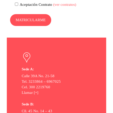
Aceptación Contrato
(ver contratos)
Sede A:
Calle 39A No. 21-58
Tel. 3233864 – 6967025
Cel. 300 2219760
Llamar [+]
Sede B:
Cll. 45 No. 14 – 43