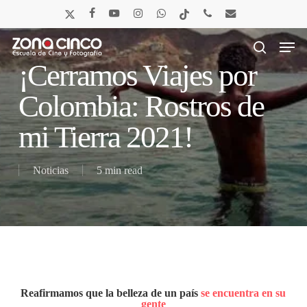
Skip
x-
facebook
youtube
instagram
whatsapp
tiktok
phone
email
to
twitter
main
Men
content
search
¡Cerramos Viajes por
Colombia: Rostros de
mi Tierra 2021!
Noticias
5 min read
Reafirmamos que la belleza de un país
se encuentra en su
gente