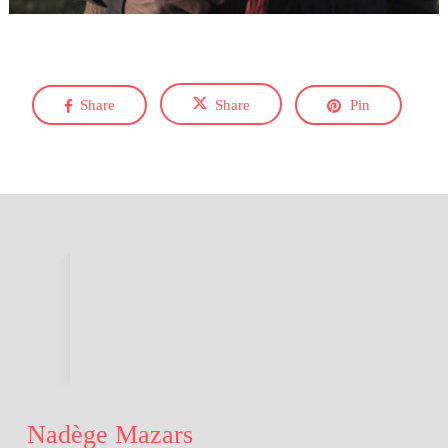
Share
Share
Pin
Nadège Mazars