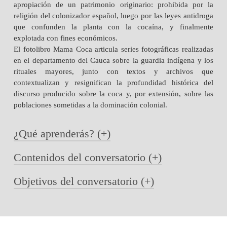
apropiación de un patrimonio originario: prohibida por la
religión del colonizador español, luego por las leyes antidroga
que confunden la planta con la cocaína, y finalmente
explotada con fines económicos.
El fotolibro Mama Coca articula series fotográficas realizadas
en el departamento del Cauca sobre la guardia indígena y los
rituales mayores, junto con textos y archivos que
contextualizan y resignifican la profundidad histórica del
discurso producido sobre la coca y, por extensión, sobre las
poblaciones sometidas a la dominación colonial.
¿Qué aprenderás? (+)
Contenidos del conversatorio (+)
Durante el encuentro, Nadège Mazars compartirá el
proceso completo que la llevó a producir el libro, desde
Objetivos del conversatorio (+)
las primeras imágenes y la colaboración con curadores,
La hoja de coca como símbolo de identidad y
hasta el trabajo con archivos históricos, el diseño editorial,
resistencia: historia, representación y significado
la redacción, la impresión y la difusión.
cultural.
Reflexionar sobre el papel de la fotografía en la
El proceso creativo detrás del fotolibro Mama Coca:
construcción de memoria y resistencia cultural.
investigación, curaduría, edición y publicación.
A través de una presentación visual compuesta por más de