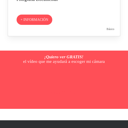
+ INFORMACIÓN
Básico
¡Quiero ver GRATIS!
el vídeo que me ayudará a escoger mi cámara
VER VÍDEO