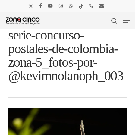
Skip
x-
facebook
youtube
instagram
whatsapp
tiktok
phone
email
to
twitter
main
Men
content
search
serie-concurso-
postales-de-colombia-
zona-5_fotos-por-
@kevimnolanoph_003