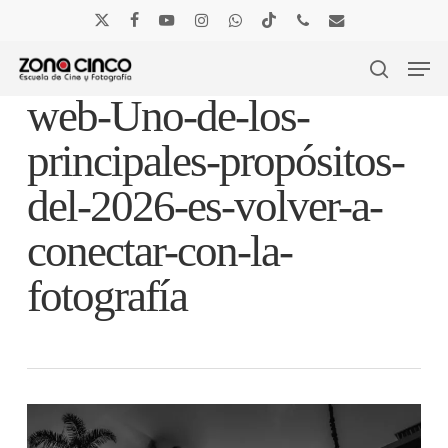
Skip
to
x-
facebook
youtube
instagram
whatsapp
tiktok
phone
email
main
Men
twitter
content
search
web-Uno-de-los-
principales-propósitos-
del-2026-es-volver-a-
conectar-con-la-
fotografía