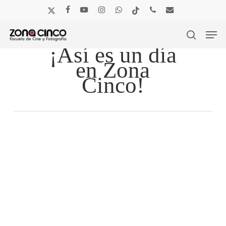
Skip
x-
facebook
youtube
instagram
whatsapp
tiktok
phone
email
to
twitter
main
Men
content
search
¡Así es un día
en Zona
Cinco!