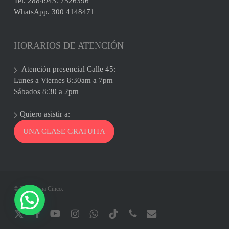
Tel. 2884943. 7526396
WhatsApp. 300 4148471
HORARIOS DE ATENCIÓN
Atención presencial Calle 45:
Lunes a Viernes 8:30am a 7pm
Sábados 8:30 a 2pm
Quiero asistir a:
UNA CLASE GRATUITA
© 2026 Zona Cinco.
x-
facebook
youtube
instagram
whatsapp
tiktok
phone
email
twitter