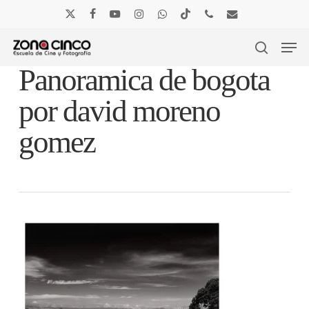
Skip
to
x-
facebook
youtube
instagram
whatsapp
tiktok
phone
email
main
Men
twitter
content
search
Panoramica de bogota
por david moreno
gomez