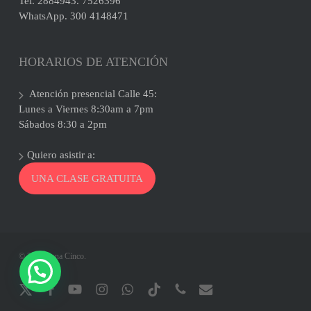
Tel. 2884943. 7526396
WhatsApp. 300 4148471
HORARIOS DE ATENCIÓN
Atención presencial Calle 45:
Lunes a Viernes 8:30am a 7pm
Sábados 8:30 a 2pm
Quiero asistir a:
UNA CLASE GRATUITA
© 2026 Zona Cinco.
x-
facebook
youtube
instagram
whatsapp
tiktok
phone
email
twitter