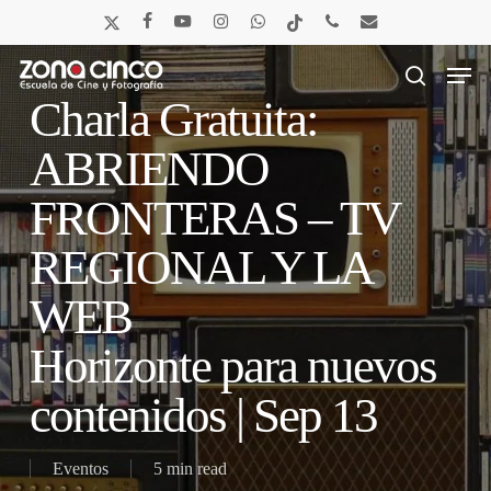
Skip
x-
facebook
youtube
instagram
whatsapp
tiktok
phone
email
to
twitter
main
Men
content
search
Charla Gratuita:
ABRIENDO
FRONTERAS – TV
REGIONAL Y LA
WEB
Horizonte para nuevos
contenidos | Sep 13
Eventos
5 min read