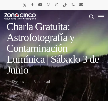
Skip
x-
facebook
youtube
instagram
whatsapp
tiktok
phone
email
to
twitter
main
Men
content
search
Charla Gratuita:
Astrofotografía y
Contaminación
Lumínica | Sábado 3 de
Junio
Eventos
3 min read