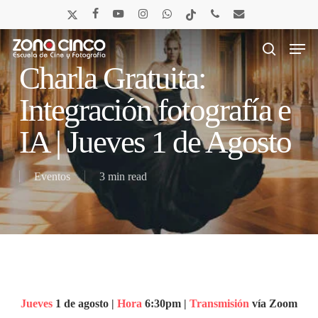
Skip
x-
facebook
youtube
instagram
whatsapp
tiktok
phone
email
to
twitter
main
Men
content
search
Charla Gratuita:
Integración fotografía e
IA | Jueves 1 de Agosto
Eventos
3 min read
Jueves
1 de agosto |
Hora
6:30pm |
Transmisión
vía Zoom