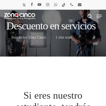
Skip
x-
facebook
youtube
instagram
whatsapp
tiktok
phone
email
to
twitter
main
Men
content
search
Descuento en servicios
Beneficios Zona Cinco
1 min read
Si eres nuestro