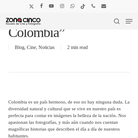
Skip
x-
facebook
youtube
instagram
whatsapp
tiktok
phone
email
to
Concurso “Viajes por
twitter
main
Men
content
search
Colombia”
Blog
,
Cine
,
Noticias
2 min read
Colombia es un país hermoso, de eso no hay ninguna duda. La
diversidad natural y cultural que se vive en nuestro país es
perfecta para contar en imágenes la belleza de la nación. Nos
apasionan las fotografías, y más aún cuando nos cuentan
magníficas historias que describen el día a día de nuestros
habitantes.