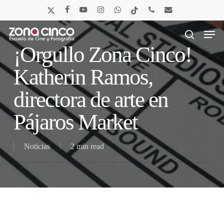
Skip
x-
facebook
youtube
instagram
whatsapp
tiktok
phone
email
to
twitter
main
Men
content
search
¡Orgullo Zona Cinco!
Katherin Ramos,
directora de arte en
Pájaros Market
Noticias
2 min read