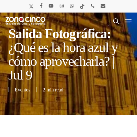
Skip
x-
facebook
youtube
instagram
whatsapp
tiktok
phone
email
to
twitter
main
Men
content
search
Salida Fotográfica:
¿Qué es la hora azul y
cómo aprovecharla? |
Jul 9
Eventos
2 min read