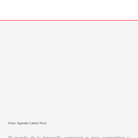
Fotos: Egresado Camilo Nivia
El mundo de la fotografía comercial es muy competitivo y