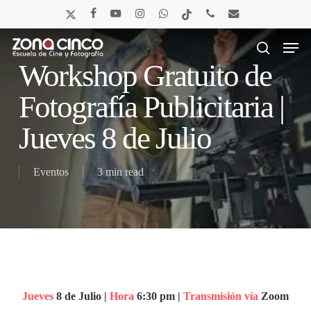
Skip
x-
facebook
youtube
instagram
whatsapp
tiktok
phone
email
to
twitter
main
Men
content
search
Workshop Gratuito de
Fotografía Publicitaria |
Jueves 8 de Julio
Eventos
3 min read
Jueves
8 de Julio |
Hora
6:30 pm |
Transmisión vía
Zoom